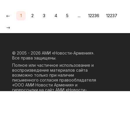
←
1
2
3
4
5
...
12236
12237
→
© 2005 - 2026
АМИ «Новости-Армения».
Все права защищены.
Полное или частичное использование и
воспроизведение материалов сайта
возможно только при наличии
письменного согласия правообладателя
«ООО АМИ Новости Армения» и
гиперссылки на сайт АМИ «Новости-
Армения». Ссылка должна быть прямая,
активная, нескриптовая, не закрытая от
индексации и не запрещенная для
следования робота. Мнение авторов
публикаций на сайте может не совпадать
с позицией редакции.
Privacy Policy
Terms of Use
Cookie Policy