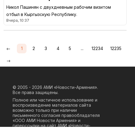
Никол Пашинян с двухдневным рабочим визитом
отбыл в Кыргызскую Республику.
Вчера, 10:37
←
1
2
3
4
5
...
12234
12235
→
© 2005 - 2026
АМИ «Новости-Армения».
Все права защищены.
Полное или частичное использование и
воспроизведение материалов сайта
возможно только при наличии
письменного согласия правообладателя
«ООО АМИ Новости Армения» и
гиперссылки на сайт АМИ «Новости-
Армения». Ссылка должна быть прямая,