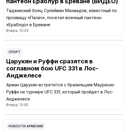
пантеон Ераблур в Ереване (ВИДЕО)
Таджикский боец Сулейман Махмадов, известный по
прозвищу «Палач», посетил военный пантеон
«Ераблур» в Ереване
Вчера, 13:33
СПОРТ
Царукян и Руффи сразятся в
соглавном бою UFC 331 в Лос-
Анджелесе
Арман Царукян встретится с бразильцем Маурисио
Руффи на турнире UFC 331, который пройдет в Лос-
Анджелесе
Вчера, 13:05
НОВОСТИ АРМЕНИИ