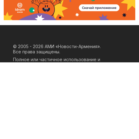
© 2005 - 2026
АМИ «Новости-Армения».
Все права защищены.
Полное или частичное использование и
воспроизведение материалов сайта
возможно только при наличии
письменного согласия правообладателя
«ООО АМИ Новости Армения» и
гиперссылки на сайт АМИ «Новости-
Армения». Ссылка должна быть прямая,
активная, нескриптовая, не закрытая от
индексации и не запрещенная для
следования робота. Мнение авторов
публикаций на сайте может не совпадать
с позицией редакции.
Privacy Policy
Terms of Use
Cookie Policy