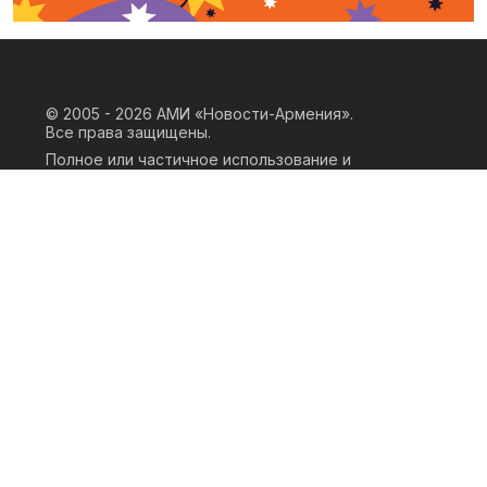
© 2005 - 2026
АМИ «Новости-Армения».
Все права защищены.
Полное или частичное использование и
воспроизведение материалов сайта
возможно только при наличии
письменного согласия правообладателя
«ООО АМИ Новости Армения» и
гиперссылки на сайт АМИ «Новости-
Армения». Ссылка должна быть прямая,
активная, нескриптовая, не закрытая от
индексации и не запрещенная для
следования робота. Мнение авторов
публикаций на сайте может не совпадать
с позицией редакции.
Privacy Policy
Terms of Use
Cookie Policy