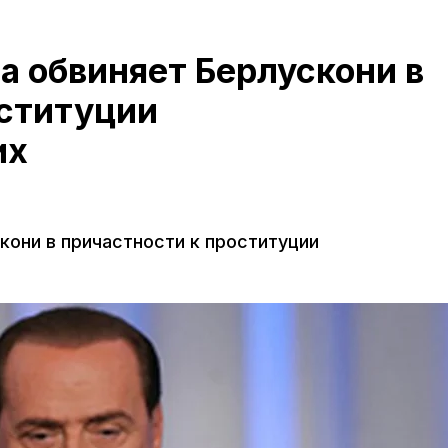
а обвиняет Берлускони в
оституции
их
кони в причастности к проституции