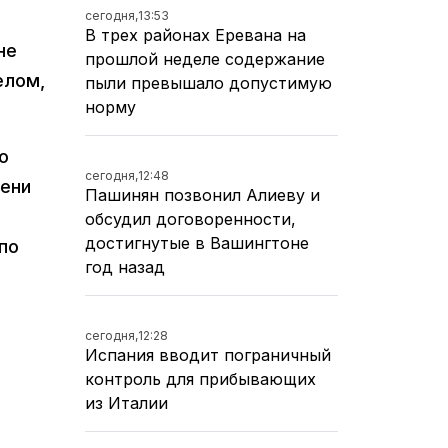
сегодня,
13:53
В трех районах Еревана на
не
прошлой неделе содержание
елом,
пыли превышало допустимую
норму
о
сегодня,
12:48
мени
Пашинян позвонил Алиеву и
обсудил договоренности,
достигнутые в Вашингтоне
по
год назад
сегодня,
12:28
Испания вводит пограничный
контроль для прибывающих
из Италии