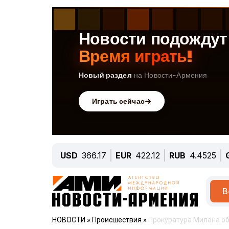
USD
366.17
EUR
422.12
RUB
4.4525
В
НОВОСТИ
»
Происшествия
»
Прокуратура Милана об