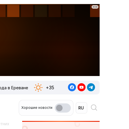
+35
ода в Ереване
Хорошие новости
етних