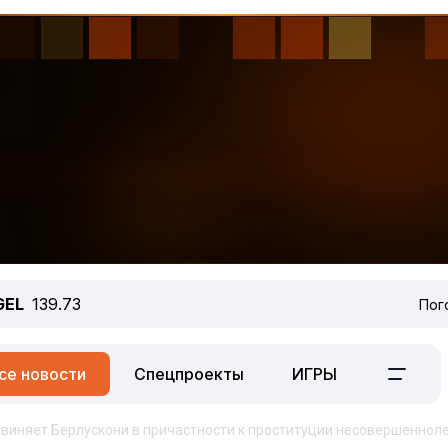
GEL
139.73
Пог
се новости
Спецпроекты
ИГРЫ
виняет Берлускони в причастности к проституции несовершеннол