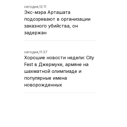
сегодня,
12:11
Экс-мэра Арташата
подозревают в организации
заказного убийства, он
задержан
сегодня,
11:37
Хорошие новости недели: City
Fest в Джермуке, армяне на
шахматной олимпиаде и
популярные имена
новорожденных
сегодня,
10:37
Жара в Армении сохранится,
несмотря на снижение
температуры воздуха на 2-3