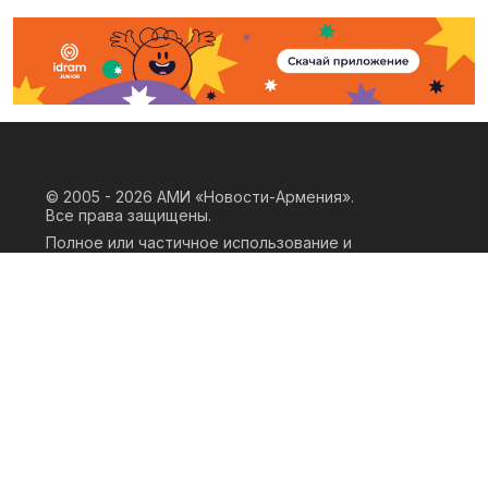
© 2005 - 2026
АМИ «Новости-Армения».
Все права защищены.
Полное или частичное использование и
воспроизведение материалов сайта
возможно только при наличии
письменного согласия правообладателя
«ООО АМИ Новости Армения» и
гиперссылки на сайт АМИ «Новости-
Армения». Ссылка должна быть прямая,
активная, нескриптовая, не закрытая от
индексации и не запрещенная для
следования робота. Мнение авторов
публикаций на сайте может не совпадать
с позицией редакции.
Privacy Policy
Terms of Use
Cookie Policy