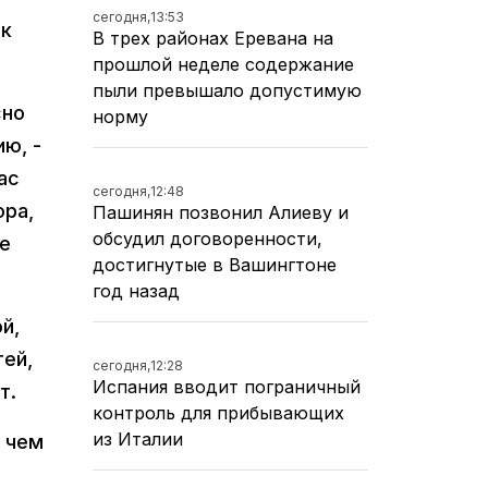
сегодня,
13:53
 к
В трех районах Еревана на
прошлой неделе содержание
пыли превышало допустимую
сно
норму
ю, -
ас
сегодня,
12:48
ора,
Пашинян позвонил Алиеву и
обсудил договоренности,
ве
достигнутые в Вашингтоне
год назад
й,
тей,
сегодня,
12:28
Испания вводит пограничный
т.
контроль для прибывающих
из Италии
, чем