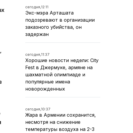
сегодня,
12:11
ах
Экс-мэра Арташата
подозревают в организации
заказного убийства, он
задержан
,
сегодня,
11:37
Хорошие новости недели: City
Fest в Джермуке, армяне на
шахматной олимпиаде и
в
популярные имена
новорожденных
сегодня,
10:37
е
Жара в Армении сохранится,
я
несмотря на снижение
температуры воздуха на 2-3