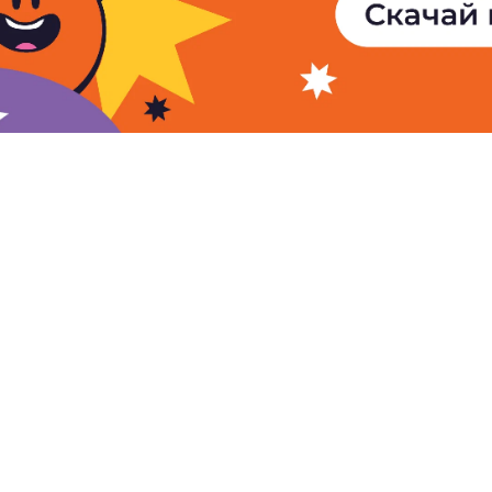
© 2005 - 2026
АМИ «Новости-
Полное или частичное испол
Новости Армении
материалов сайта возможно 
Видео
согласия правообладателя 
Фото
гиперссылки на сайт АМИ «Н
Аналитика
быть прямая, активная, неск
индексации и не запрещенна
Интервью
авторов публикаций на сайте
редакции.
Privacy Policy
Te