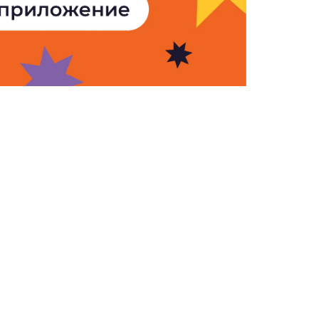
Армения». Все права защищены.
ьзование и воспроизведение
только при наличии письменного
«ООО АМИ Новости Армения» и
овости-Армения». Ссылка должна
риптовая, не закрытая от
я для следования робота. Мнение
 может не совпадать с позицией
rms of Use
Cookie Policy