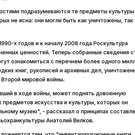
ностями подразумеваются те предметы культуры
ых не ясна: они могли быть как уничтожены, так 
1990-х годов и к началу 2008 года Роскультура
аченных ценностей. Теперь собранные сведения с
огут ознакомиться с перечнем более одного мил
едких книг, рукописей и архивных дел, уничтожен
 Второй мировой войны.
вший в ходе войны, может поднять довоенную
 предметов искусства и культуры, которых он
ьному музею", - рассказал о принципах составл
зьохранкультуры Анатолий Вилков.
сложняется тем, что "инвентаризационные книги