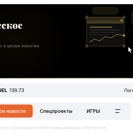
GEL
139.73
Пог
се новости
Спецпроекты
ИГРЫ
 культурных ценностей России размещен в Интернете