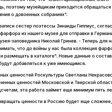
дь, поэтому музейщикам приходится обращаться
ения о довоенных собраниях".
записи сестер поэтессы Зинаиды Гиппиус, согла
фарфора из нашего музея для отправки в Германи
зея-заповедника Николай Гринев. - Теперь для н
имать, что до войны у нас была коллекция фарф
и размещать в каталоге". Новые данные о соста
будут добавляться к уже имеющимся.
рных ценностей Роскультуры Светланы Некрасово
аченных ценностей Московской и Тверской облас
одсчетам, эта работа займет еще минимум пять ле
озвращать ценности в Россию будет еще сложнее