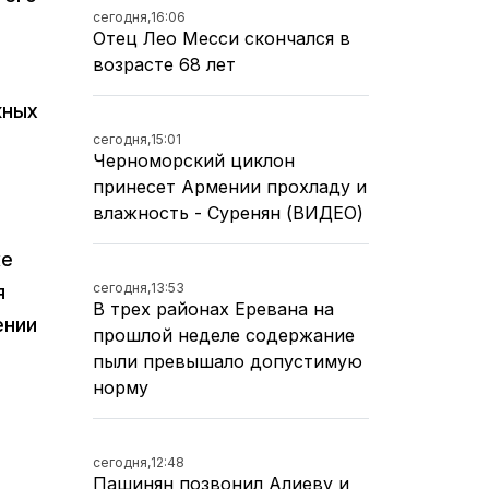
сегодня,
16:06
Отец Лео Месси скончался в
возрасте 68 лет
жных
сегодня,
15:01
Черноморский циклон
принесет Армении прохладу и
влажность - Суренян (ВИДЕО)
ке
сегодня,
13:53
я
В трех районах Еревана на
ении
прошлой неделе содержание
пыли превышало допустимую
норму
сегодня,
12:48
Пашинян позвонил Алиеву и