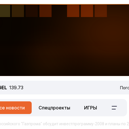
GEL
139.73
Пог
се новости
Спецпроекты
ИГРЫ
оссийского "Газпрома" обсудит инвестпрограмму-2008 и планы по 