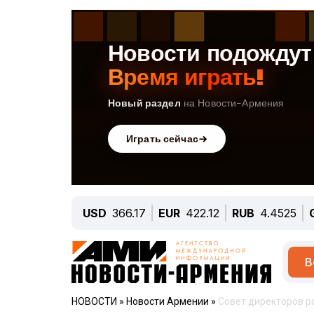
USD
366.17
EUR
422.12
RUB
4.4525
В
НОВОСТИ
»
Новости Армении
»
Совет директоров р