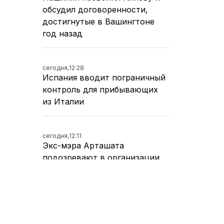
обсудил договоренности,
достигнутые в Вашингтоне
год назад
сегодня,
12:28
Испания вводит пограничный
контроль для прибывающих
из Италии
сегодня,
12:11
Экс-мэра Арташата
подозревают в организации
заказного убийства, он
задержан
сегодня,
11:37