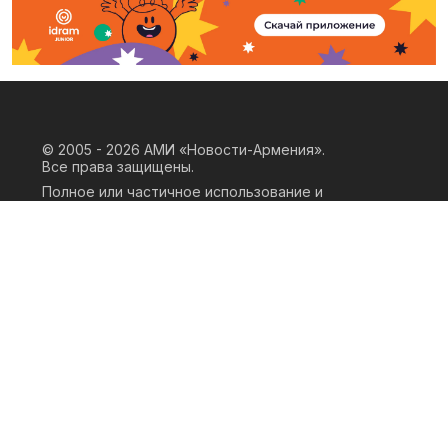
© 2005 - 2026
АМИ «Новости-Армения».
Все права защищены.
Полное или частичное использование и
воспроизведение материалов сайта
возможно только при наличии
письменного согласия правообладателя
«ООО АМИ Новости Армения» и
гиперссылки на сайт АМИ «Новости-
Армения». Ссылка должна быть прямая,
активная, нескриптовая, не закрытая от
индексации и не запрещенная для
следования робота. Мнение авторов
публикаций на сайте может не совпадать
с позицией редакции.
Privacy Policy
Terms of Use
Cookie Policy