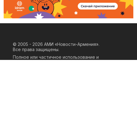
© 2005 - 2026
АМИ «Новости-Армения».
Все права защищены.
Полное или частичное использование и
воспроизведение материалов сайта
возможно только при наличии
письменного согласия правообладателя
«ООО АМИ Новости Армения» и
гиперссылки на сайт АМИ «Новости-
Армения». Ссылка должна быть прямая,
активная, нескриптовая, не закрытая от
индексации и не запрещенная для
следования робота. Мнение авторов
публикаций на сайте может не совпадать
с позицией редакции.
Privacy Policy
Terms of Use
Cookie Policy