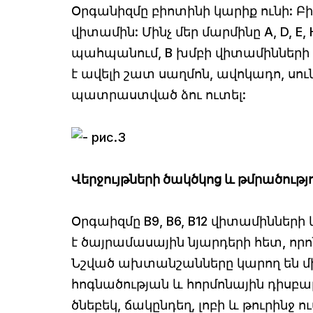
Օրգանիզմը բիոտինի կարիք ունի: Բի
վիտամին: Մինչ մեր մարմինը А, D, 
պահպանում, В խմբի վիտամինների 
է ավելի շատ սաղմոն, ավոկադո, սու
պատրաստված ձու ուտել:
Վերջույթների ծակծկոց և թմրածությ
Օրգաիզմը B9, В6, В12 վիտամիններ
է ծայրամասային նյարդերի հետ, որո
Նշված ախտանշանները կարող են մի
հոգնածության և հորմոնային դիսբ
ծնեբեկ, ճակընդեղ, լոբի և թուրինջ 