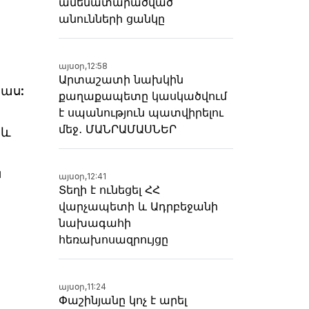
ամենատարածված
անունների ցանկը
այսօր,
12:58
Արտաշատի նախկին
աս:
քաղաքապետը կասկածվում
է սպանություն պատվիրելու
մեջ․ ՄԱՆՐԱՄԱՍՆԵՐ
 և
ն
այսօր,
12:41
Տեղի է ունեցել ՀՀ
վարչապետի և Ադրբեջանի
նախագահի
հեռախոսազրույցը
այսօր,
11:24
Փաշինյանը կոչ է արել