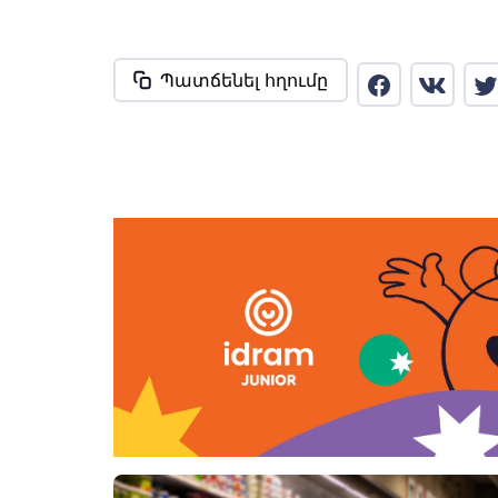
Պատճենել հղումը