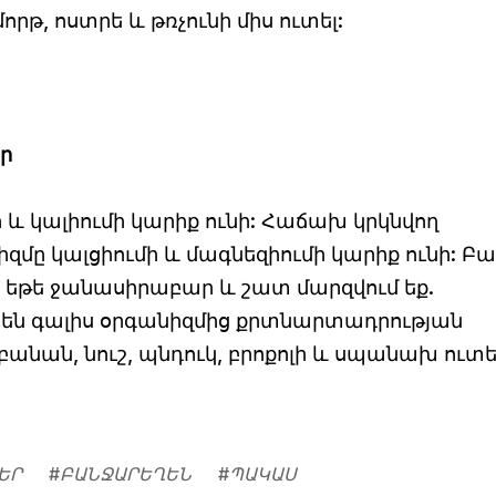
րթ, ոստրե և թռչունի միս ուտել:
ր
 և կալիումի կարիք ունի: Հաճախ կրկնվող
իզմը կալցիումի և մագնեզիումի կարիք ունի: Բ
և, եթե ջանասիրաբար և շատ մարզվում եք.
ս են գալիս օրգանիզմից քրտնարտադրության
նան, նուշ, պնդուկ, բրոքոլի և սպանախ ուտել
ԵՐ
#
ԲԱՆՋԱՐԵՂԵՆ
#
ՊԱԿԱՍ