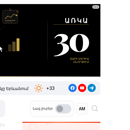
+33
կը Երևանում
Լավ լուրեր
սին