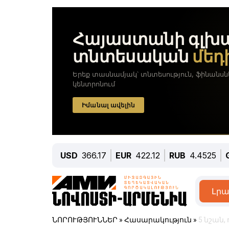
USD
366.17
EUR
422.12
RUB
4.4525
Լրա
ՆՈՐՈՒԹՅՈՒՆՆԵՐ
»
Հասարակություն
»
5 նշան