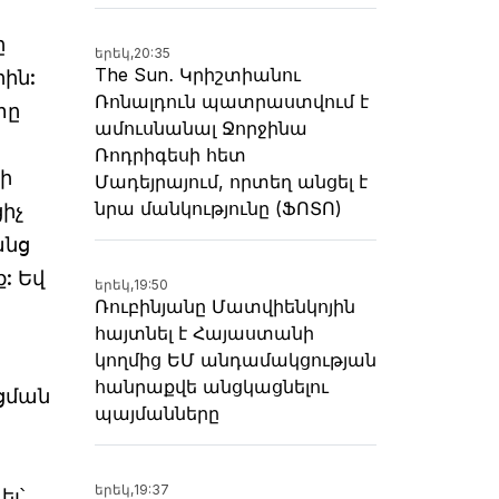
ը
երեկ,
20:35
The Sun․ Կրիշտիանու
ին:
Ռոնալդուն պատրաստվում է
տը
ամուսնանալ Ջորջինա
Ռոդրիգեսի հետ
քի
Մադեյրայում, որտեղ անցել է
նրա մանկությունը (ՖՈՏՈ)
իչ
անց
: Եվ
երեկ,
19:50
Ռուբինյանը Մատվիենկոյին
հայտնել է Հայաստանի
կողմից ԵՄ անդամակցության
հանրաքվե անցկացնելու
ցման
պայմանները
երեկ,
19:37
լ՝