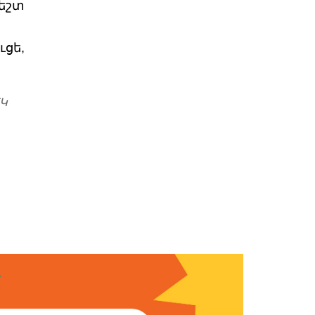
ժեշտ
ւցե,
Կ