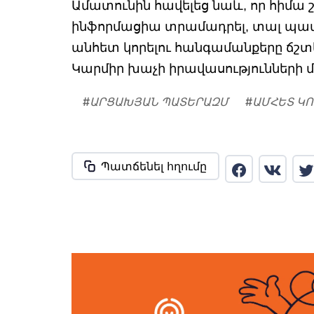
Ամատունին հավելեց նաև, որ հիմա
ինֆորմացիա տրամադրել, տալ պատա
անհետ կորելու հանգամանքերը ճշտելն
Կարմիր խաչի իրավասությունների մե
#
ԱՐՑԱԽՅԱՆ ՊԱՏԵՐԱԶՄ
#
ԱՄՀԵՏ Կ
Պատճենել հղումը