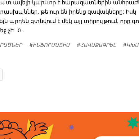
 շատ ավելի կարևոր է հարազատներին անհրա
սխաններ, թե ուր են իրենց զավակները: Իսկ
 արդեն գտնվում է մեկ այլ տիրույթում, որը գո
ջ չէ:–0–
ՈՐԱԾՆԵՐ
#
ԻՆՖՈՐՄԱՑԻԱ
#
ՀԱՎԱՔԱԳՐԵԼ
#
ԿԽՄ