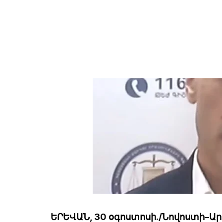
ԵՐԵՎԱՆ, 30 օգոստոսի./Նովոստի–Ար