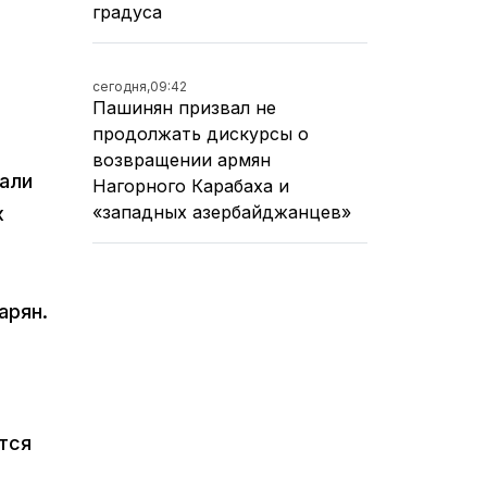
градуса
сегодня,
09:42
Пашинян призвал не
продолжать дискурсы о
возвращении армян
зали
Нагорного Карабаха и
«западных азербайджанцев»
х
арян.
тся