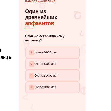
н
олице