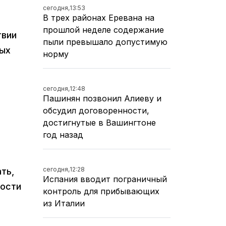
сегодня,
13:53
В трех районах Еревана на
прошлой неделе содержание
твии
пыли превышало допустимую
ных
норму
сегодня,
12:48
Пашинян позвонил Алиеву и
обсудил договоренности,
достигнутые в Вашингтоне
год назад
сегодня,
12:28
ть,
Испания вводит пограничный
ности
контроль для прибывающих
из Италии