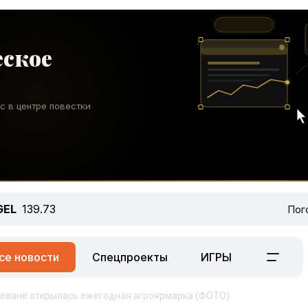
GEL
139.73
Пог
се новости
Спецпроекты
ИГРЫ
 Ереване открылась ежегодная агроярмарка (ФОТО)