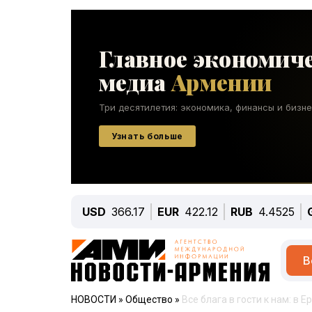
USD
366.17
EUR
422.12
RUB
4.4525
В
НОВОСТИ
»
Общество
»
Все блага в гости к нам: в