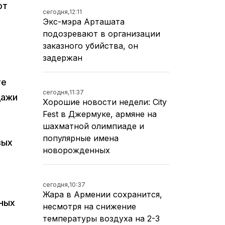
ют
сегодня,
12:11
Экс-мэра Арташата
подозревают в организации
заказного убийства, он
задержан
те
сегодня,
11:37
дажи
Хорошие новости недели: City
Fest в Джермуке, армяне на
шахматной олимпиаде и
популярные имена
вых
новорожденных
сегодня,
10:37
Жара в Армении сохранится,
ных
несмотря на снижение
температуры воздуха на 2-3