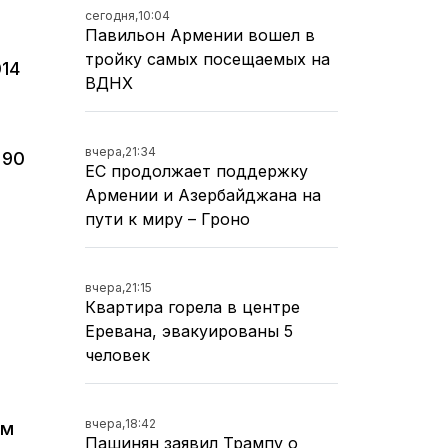
сегодня,
10:04
Павильон Армении вошел в
тройку самых посещаемых на
014
ВДНХ
вчера,
21:34
 90
ЕС продолжает поддержку
Армении и Азербайджана на
пути к миру – Гроно
вчера,
21:15
Квартира горела в центре
Еревана, эвакуированы 5
человек
вчера,
18:42
ом
Пашинян заявил Трампу о