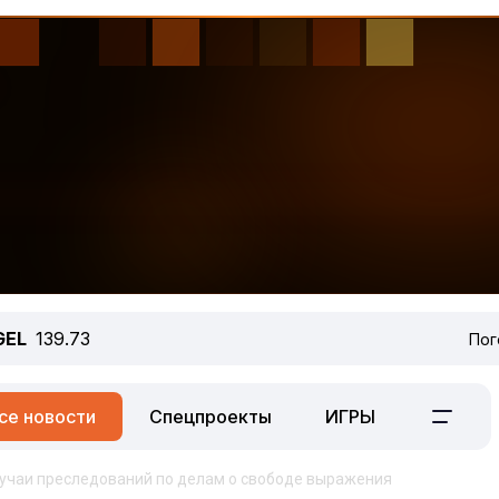
GEL
139.73
Пог
се новости
Спецпроекты
ИГРЫ
лучаи преследований по делам о свободе выражения