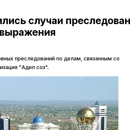
ились случаи преследова
 выражения
овных преследований по делам, связанным со
зация "Адил соз".