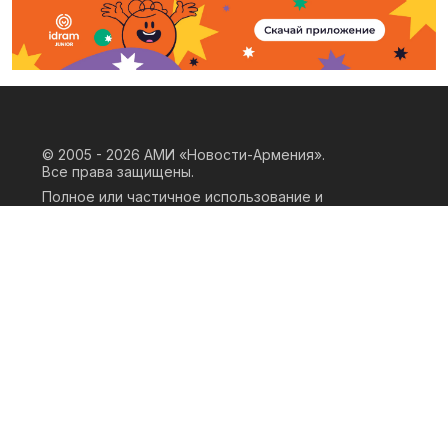
© 2005 - 2026
АМИ «Новости-Армения».
Все права защищены.
Полное или частичное использование и
воспроизведение материалов сайта
возможно только при наличии
письменного согласия правообладателя
«ООО АМИ Новости Армения» и
гиперссылки на сайт АМИ «Новости-
Армения». Ссылка должна быть прямая,
активная, нескриптовая, не закрытая от
индексации и не запрещенная для
следования робота. Мнение авторов
публикаций на сайте может не совпадать
с позицией редакции.
Privacy Policy
Terms of Use
Cookie Policy