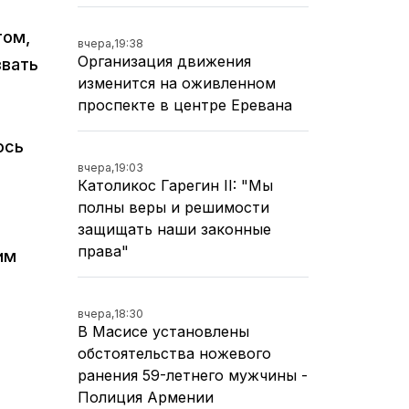
том,
вчера,
19:38
Организация движения
звать
изменится на оживленном
проспекте в центре Еревана
ось
вчера,
19:03
Католикос Гарегин II: "Мы
полны веры и решимости
защищать наши законные
права"
им
вчера,
18:30
В Масисе установлены
обстоятельства ножевого
ранения 59-летнего мужчины -
Полиция Армении