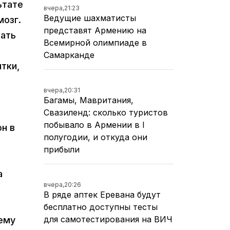
ьтате
вчера,
21:23
Ведущие шахматисты
мозг.
представят Армению на
тать
Всемирной олимпиаде в
Самарканде
тки,
вчера,
20:31
Багамы, Мавритания,
Свазиленд: сколько туристов
побывало в Армении в I
он в
полугодии, и откуда они
прибыли
а
вчера,
20:26
В ряде аптек Еревана будут
бесплатно доступны тесты
для самотестирования на ВИЧ
ему