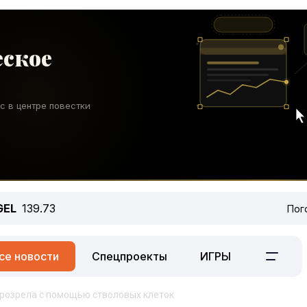
GEL
139.73
Пог
се новости
Спецпроекты
ИГРЫ
розрела с помощью стволовых клеток