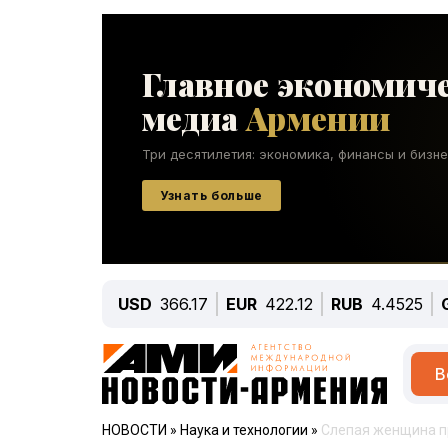
USD
366.17
EUR
422.12
RUB
4.4525
В
НОВОСТИ
»
Наука и технологии
»
Слепая женщина п