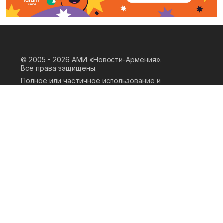
© 2005 - 2026
АМИ «Новости-Армения».
Все права защищены.
Полное или частичное использование и
воспроизведение материалов сайта
возможно только при наличии
письменного согласия правообладателя
«ООО АМИ Новости Армения» и
гиперссылки на сайт АМИ «Новости-
Армения». Ссылка должна быть прямая,
активная, нескриптовая, не закрытая от
индексации и не запрещенная для
следования робота. Мнение авторов
публикаций на сайте может не совпадать
с позицией редакции.
Privacy Policy
Terms of Use
Cookie Policy