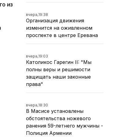
го из
вчера,
19:38
Организация движения
а
изменится на оживленном
проспекте в центре Еревана
е
вчера,
19:03
Католикос Гарегин II: "Мы
полны веры и решимости
защищать наши законные
права"
вчера,
18:30
В Масисе установлены
обстоятельства ножевого
ранения 59-летнего мужчины -
Полиция Армении