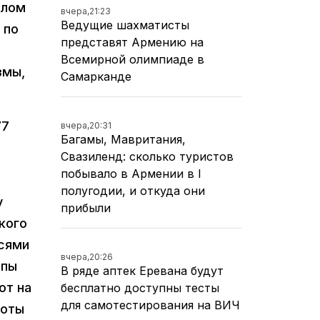
илом
вчера,
21:23
Ведущие шахматисты
 по
представят Армению на
Всемирной олимпиаде в
змы,
Самарканде
77
вчера,
20:31
Багамы, Мавритания,
Свазиленд: сколько туристов
побывало в Армении в I
полугодии, и откуда они
у
прибыли
кого
исями
вчера,
20:26
ипы
В ряде аптек Еревана будут
ют на
бесплатно доступны тесты
для самотестирования на ВИЧ
ноты