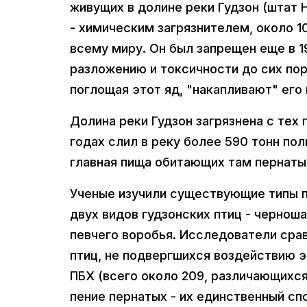
живущих в долине реки Гудзон (штат
- химическим загрязнителем, около 1
всему миру. Он был запрещен еще в 19
разложению и токсичности до сих пор
поглощая этот яд, "накапливают" его
Долина реки Гудзон загрязнена с тех п
годах слил в реку более 590 тонн по
главная пища обитающих там пернатых
Ученые изучили существующие типы п
двух видов гудзонских птиц - чернош
певчего воробья. Исследователи срав
птиц, не подвергшихся воздействию э
ПБХ (всего около 209, различающихся
пение пернатых - их единственный сп