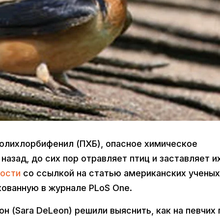
Полихлорбифенил (ПХБ), опасное химическое
назад, до сих пор отравляет птиц и заставляет и
ости
со ссылкой на статью американских ученых
кованную в журнале PLoS One.
н (Sara DeLeon) решили выяснить, как на певчих 