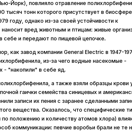
 Нью-Йорк), повлияло отравление полихлорбифен
00 тысяч тонн которого присутствует в биосфере
79 году, однако из-за своей устойчивости к
 наносит вред животным и птицам: живые органи
 в себе и передают по пищевой цепочке.
ор, как завод компании General Electric в 1947-19
лихлорбифенила, из-за чего водные насекомые -
 - "накопили" в себе яд.
олихлорбифенила, а также взяли образцы крови 
апочной гаички семейства синицевых и американс
нили записи их пения с заранее сделанными зап
того вещества. Оказалось, что специфические т
 по положению и количеству атомов хлора) влия
особ коммуникации: певчие воробьи брали не те 