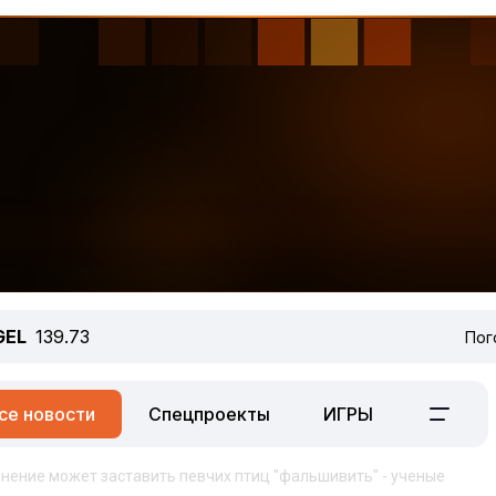
GEL
139.73
Пог
се новости
Спецпроекты
ИГРЫ
нение может заставить певчих птиц "фальшивить" - ученые