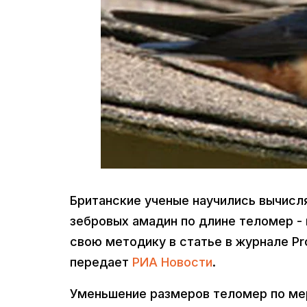
Британские ученые научились вычисл
зебровых амадин по длине теломер - 
свою методику в статье в журнале Pro
передает
РИА Новости
.
Уменьшение размеров теломер по мер