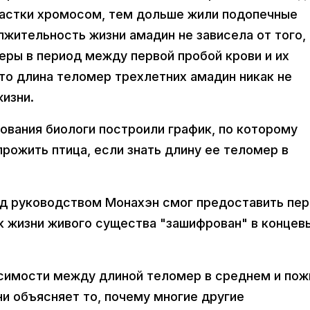
частки хромосом, тем дольше жили подопечные
лжительность жизни амадин не зависела от того,
еры в период между первой пробой крови и их
то длина теломер трехлетних амадин никак не
изни.
ования биологи построили график, по которому
рожить птица, если знать длину ее теломер в
од руководством Монахэн смог предоставить пе
ок жизни живого существа "зашифрован" в концев
исимости между длиной теломер в среднем и по
и объясняет то, почему многие другие