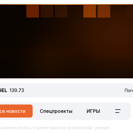
GEL
139.73
Пог
се новости
Спецпроекты
ИГРЫ
 можно узнать по длине хвостов ее хромосом - ученые