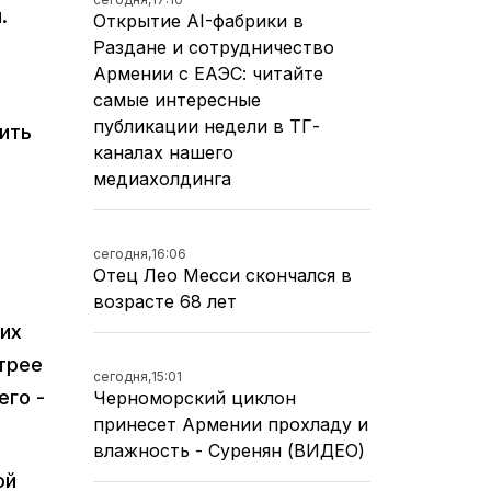
.
Открытие AI-фабрики в
Раздане и сотрудничество
Армении с ЕАЭС: читайте
самые интересные
публикации недели в ТГ-
ить
каналах нашего
медиахолдинга
сегодня,
16:06
Отец Лео Месси скончался в
возрасте 68 лет
 их
трее
сегодня,
15:01
его -
Черноморский циклон
принесет Армении прохладу и
влажность - Суренян (ВИДЕО)
ой