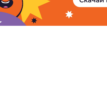
© 2005 - 2026
АМИ «Новости-
Полное или частичное испол
Новости Армении
материалов сайта возможно 
Видео
согласия правообладателя 
Фото
гиперссылки на сайт АМИ «Н
Аналитика
быть прямая, активная, неск
индексации и не запрещенна
Интервью
авторов публикаций на сайте
редакции.
Privacy Policy
Te