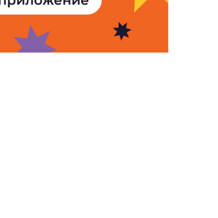
Армения». Все права защищены.
ьзование и воспроизведение
только при наличии письменного
«ООО АМИ Новости Армения» и
овости-Армения». Ссылка должна
риптовая, не закрытая от
я для следования робота. Мнение
 может не совпадать с позицией
rms of Use
Cookie Policy