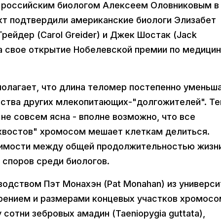
 российским биологом Алексеем Оловниковым в 
акт подтвердили американские биологи Элизабет
 Грейдер (Carol Greider) и Джек Шостак (Jack
а свое открытие Нобелевской премии по медицин
олагает, что длина теломер постепенно уменьш
нства других млекопитающих-"долгожителей". Те
 не совсем ясна - вполне возможно, что все
"хвостов" хромосом мешает клеткам делиться.
симости между общей продолжительностью жизни
споров среди биологов.
водством Пэт Монахэн (Pat Monahan) из универси
арением и размерами концевых участков хромосо
сотни зебровых амадин (Taeniopygia guttata),