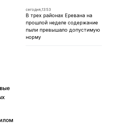
сегодня,
13:53
В трех районах Еревана на
прошлой неделе содержание
пыли превышало допустимую
норму
рвые
ых
жилом