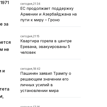
1971
сегодня,
21:34
ЕС продолжает поддержку
Армении и Азербайджана на
пути к миру – Гроно
е за
сегодня,
21:15
Квартира горела в центре
ается
Еревана, эвакуированы 5
м не
человек
сегодня,
18:42
 и
Пашинян заявил Трампу о
решающем значении его
личных усилий в
тета
установлении мира
м,
сегодня,
17:16