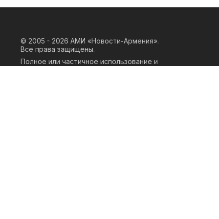
© 2005 - 2026
АМИ «Новости-Армения».
Все права защищены.
Полное или частичное использование и
воспроизведение материалов сайта
возможно только при наличии
письменного согласия правообладателя
«ООО АМИ Новости Армения» и
гиперссылки на сайт АМИ «Новости-
Армения». Ссылка должна быть прямая,
активная, нескриптовая, не закрытая от
индексации и не запрещенная для
следования робота. Мнение авторов
публикаций на сайте может не совпадать
с позицией редакции.
Privacy Policy
Terms of Use
Cookie Policy