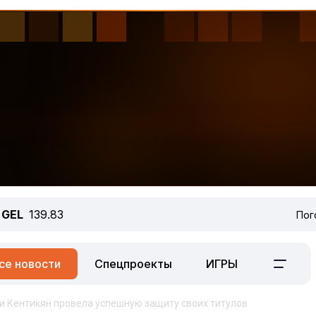
GEL
139.83
Пог
се новости
Спецпроекты
ИГРЫ
и Кентикян провела успешную защиту своих титулов