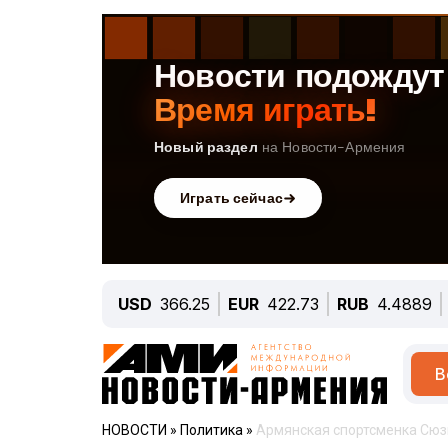
USD
366.25
EUR
422.73
RUB
4.4889
В
НОВОСТИ
»
Политика
»
Армянская спортсменка Сюз