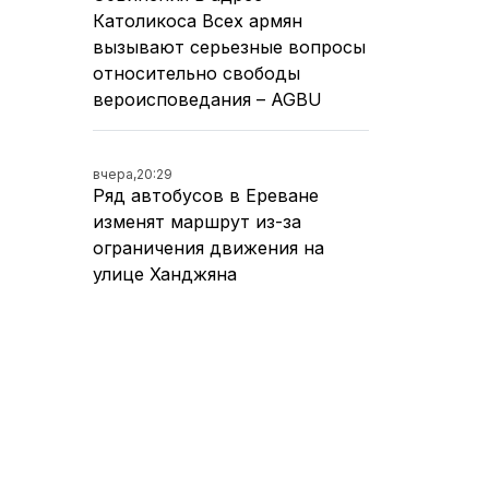
Католикоса Всех армян
вызывают серьезные вопросы
относительно свободы
вероисповедания – AGBU
вчера,
20:29
Ряд автобусов в Ереване
изменят маршрут из-за
ограничения движения на
улице Ханджяна
вчера,
19:21
Движение на оживленном
участке улицы Ханджяна в
Ереване перекроют на два
дня