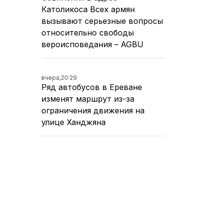
Католикоса Всех армян
вызывают серьезные вопросы
относительно свободы
вероисповедания – AGBU
вчера,
20:29
Ряд автобусов в Ереване
изменят маршрут из-за
ограничения движения на
улице Ханджяна
вчера,
19:21
Движение на оживленном
участке улицы Ханджяна в
Ереване перекроют на два
дня