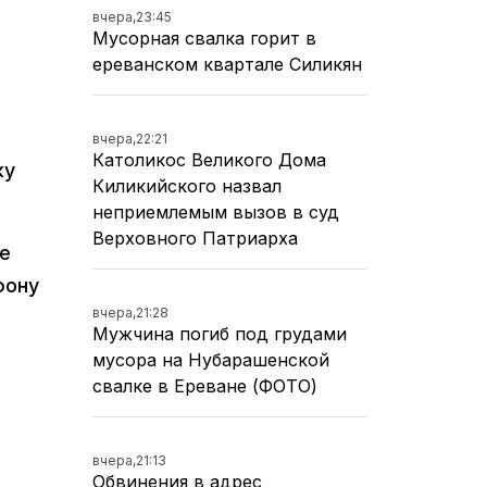
вчера,
23:45
Мусорная свалка горит в
ереванском квартале Силикян
вчера,
22:21
Католикос Великого Дома
ку
Киликийского назвал
неприемлемым вызов в суд
Верховного Патриарха
е
фону
вчера,
21:28
Мужчина погиб под грудами
мусора на Нубарашенской
свалке в Ереване (ФОТО)
вчера,
21:13
Обвинения в адрес