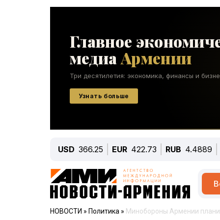
USD
366.25
EUR
422.73
RUB
4.4889
В
НОВОСТИ
»
Политика
»
Минобороны Армении планир