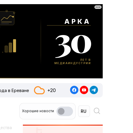
+20
ода в Ереване
Хорошие новости
щества