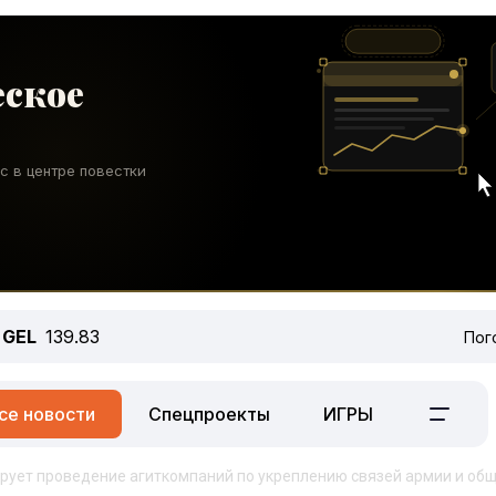
GEL
139.83
Пог
се новости
Спецпроекты
ИГРЫ
ует проведение агиткомпаний по укреплению связей армии и об