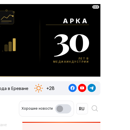
+28
ода в Ереване
Хорошие новости
ване