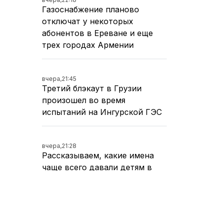
Газоснабжение планово
отключат у некоторых
абонентов в Ереване и еще
трех городах Армении
вчера,
21:45
Третий блэкаут в Грузии
произошел во время
испытаний на Ингурской ГЭС
вчера,
21:28
Рассказываем, какие имена
чаще всего давали детям в
первом полугодии 2026 года
вчера,
21:06