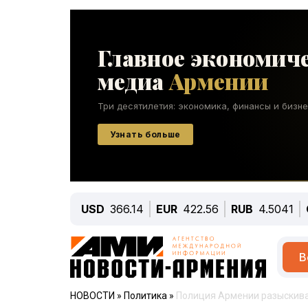
USD
366.14
EUR
422.56
RUB
4.5041
В
НОВОСТИ
»
Политика
»
Полиция Армении разыскивае