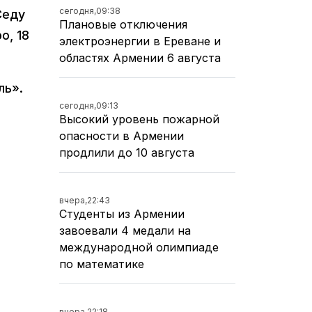
сегодня,
09:38
Седу
Плановые отключения
о, 18
электроэнергии в Ереване и
областях Армении 6 августа
ль».
сегодня,
09:13
Высокий уровень пожарной
опасности в Армении
продлили до 10 августа
вчера,
22:43
Студенты из Армении
завоевали 4 медали на
международной олимпиаде
по математике
вчера,
22:18