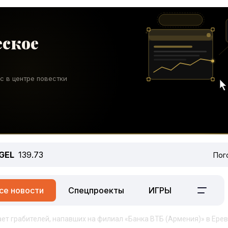
GEL
139.73
Пог
се новости
Спецпроекты
ИГРЫ
т грабителей, напавших на филиал «Банка ВТБ (Армения)» в Ере