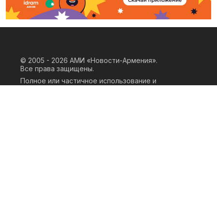
© 2005 - 2026
АМИ «Новости-Армения».
Все права защищены.
Полное или частичное использование и
воспроизведение материалов сайта
возможно только при наличии
письменного согласия правообладателя
«ООО АМИ Новости Армения» и
гиперссылки на сайт АМИ «Новости-
Армения». Ссылка должна быть прямая,
активная, нескриптовая, не закрытая от
индексации и не запрещенная для
следования робота. Мнение авторов
публикаций на сайте может не совпадать
с позицией редакции.
Privacy Policy
Terms of Use
Cookie Policy