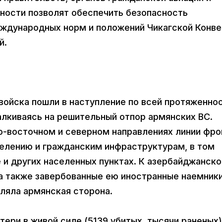
ности позволят обеспечить безопасность
ждународных норм и положений Чикагской Конве
й.
войска пошли в наступление по всей протяженно
алкиваясь на решительный отпор армянских ВС.
о-восточном и северном направлениях линии фро
елению и гражданским инфраструктурам, в том
е и других населенных пунктах. К азербайджанско
 а также завербованные ею иностранные наемник
ляла армянская сторона.
ери в живой силе (5139 убитых, тысячи раненых)