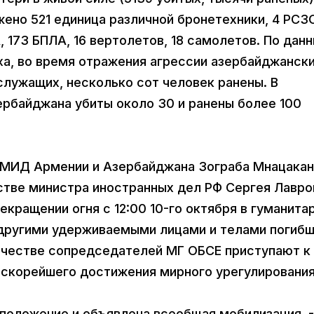
ожено 521 единица различной бронетехники, 4 РСЗ
, 173 БПЛА, 16 вертолетов, 18 самолетов. По дан
а, во время отражения агрессии азербайджанск
служащих, несколько сот человек ранены. В
ербайджана убиты около 30 и ранены более 100
в МИД Армении и Азербайджана Зограба Мнацакан
тве министра иностранных дел РФ Сергея Лавро
екращении огня с 12:00 10-го октября в гуманита
другими удерживаемыми лицами и телами погибш
ичестве сопредседателей МГ ОБСЕ приступают к
скорейшего достижения мирного урегулирования
 положение и объявлена всеобщая мобилизация. 