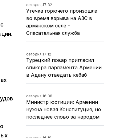
сегодня,
17:32
Утечка горючего произошла
во время взрыва на АЗС в
 с
армянском селе -
Спасательная служба
ации.
сегодня,
17:12
Турецкий повар пригласил
спикера парламента Армении
в Адану отведать кебаб
нах
сегодня,
16:38
судов
Министр юстиции: Армении
нужна новая Конституция, но
последнее слово за народом
го
ных
сегодня,
16:19