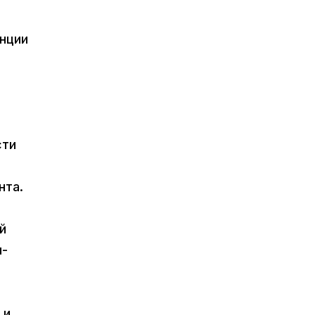
нции
сти
нта.
й
и-
 и