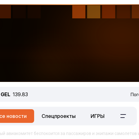
GEL
139.83
Пог
се новости
Спецпроекты
ИГРЫ
й авиакомитет беспокоится за пассажиров и экипажи самолетов 