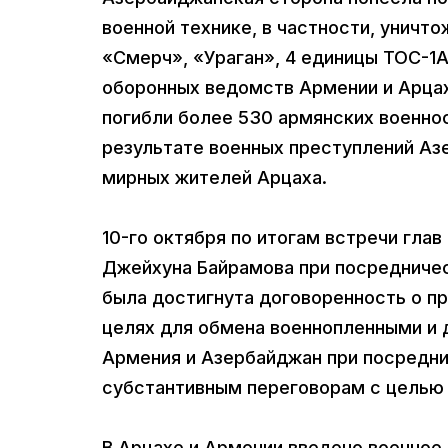
военной технике, в частности, уничт
«Смерч», «Ураган», 4 единицы ТОС-1А
оборонных ведомств Армении и Арцах
погибли более 530 армянских военно
результате военных преступлений Аз
мирных жителей Арцаха.
10-го октября по итогам встречи гла
Джейхуна Байрамова при посредничес
была достигнута договоренность о пр
целях для обмена военнопленными и 
Армения и Азербайджан при посредн
субстантивным переговорам с целью 
В Арцахе и Армении введено военное