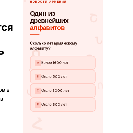
тся
ь
ов в
ов