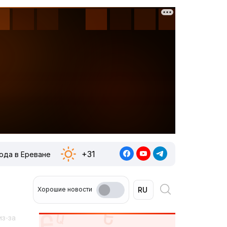
+31
ода в Ереване
Хорошие новости
из-за