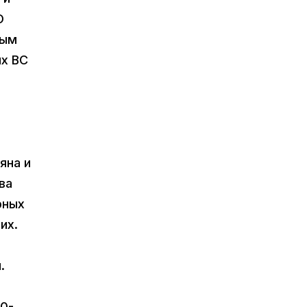
О
ным
их ВС
яна и
ва
рных
их.
.
-0-