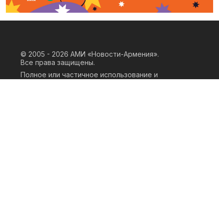
© 2005 - 2026
АМИ «Новости-Армения».
Все права защищены.
Полное или частичное использование и
воспроизведение материалов сайта
возможно только при наличии
письменного согласия правообладателя
«ООО АМИ Новости Армения» и
гиперссылки на сайт АМИ «Новости-
Армения». Ссылка должна быть прямая,
активная, нескриптовая, не закрытая от
индексации и не запрещенная для
следования робота. Мнение авторов
публикаций на сайте может не совпадать
с позицией редакции.
Privacy Policy
Terms of Use
Cookie Policy