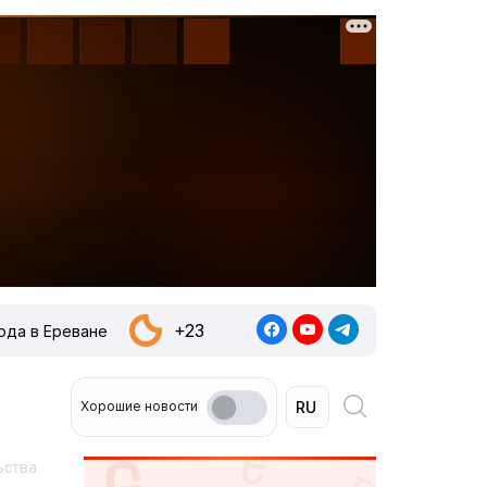
+23
ода в Ереване
Хорошие новости
ьства