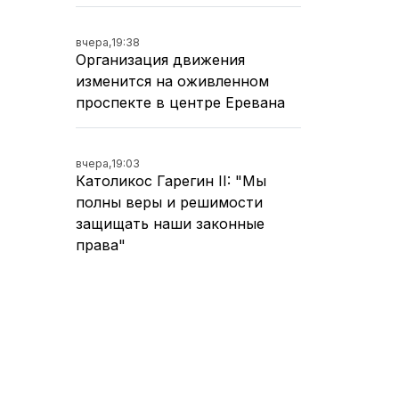
вчера,
19:38
Организация движения
изменится на оживленном
проспекте в центре Еревана
вчера,
19:03
Католикос Гарегин II: "Мы
полны веры и решимости
защищать наши законные
права"
вчера,
18:30
В Масисе установлены
обстоятельства ножевого
ранения 59-летнего мужчины -
Полиция Армении