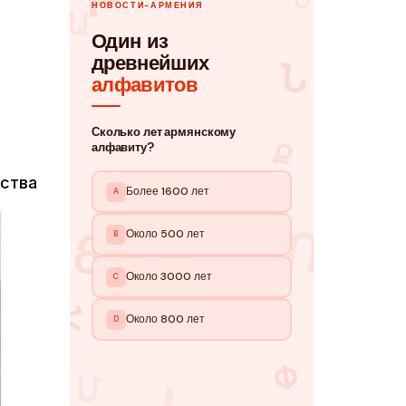
ы
ьства