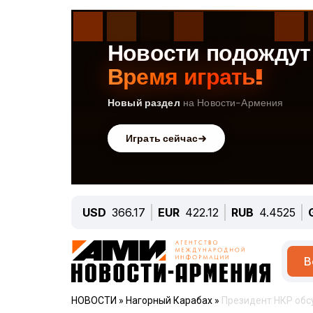
USD
366.17
EUR
422.12
RUB
4.4525
В
НОВОСТИ
»
Нагорный Карабах
»
Президент НКР обс