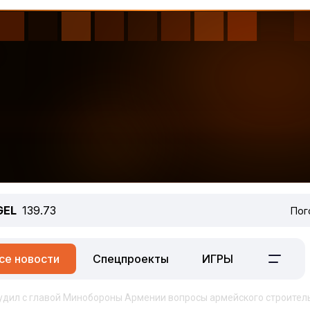
GEL
139.73
Пог
се новости
Спецпроекты
ИГРЫ
удил с главой Минобороны Армении вопросы армейского строител