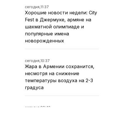
сегодня,
11:37
Хорошие новости недели: City
Fest в Джермуке, армяне на
шахматной олимпиаде и
популярные имена
новорожденных
сегодня,
10:37
Жара в Армении сохранится,
несмотря на снижение
температуры воздуха на 2-3
градуса
сегодня,
09:42
Пашинян призвал не
продолжать дискурсы о
возвращении армян