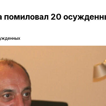
а помиловал 20 осужденн
сужденных