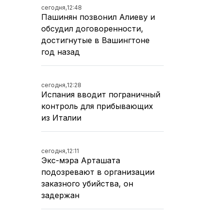
сегодня,
12:48
Пашинян позвонил Алиеву и
обсудил договоренности,
достигнутые в Вашингтоне
год назад
сегодня,
12:28
Испания вводит пограничный
контроль для прибывающих
из Италии
сегодня,
12:11
Экс-мэра Арташата
подозревают в организации
заказного убийства, он
задержан