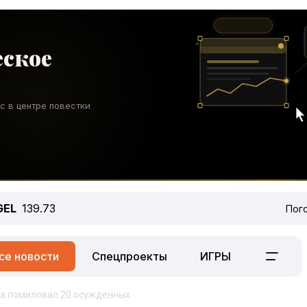
GEL
139.73
Пог
се новости
Спецпроекты
ИГРЫ
а помиловал 20 осужденных