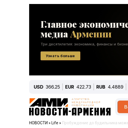
USD
366.25
EUR
422.73
RUB
4.4889
В
НОВОСТИ
»
Life
»
Пробуждение до будильника може