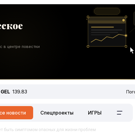
GEL
139.83
Пог
се новости
Спецпроекты
ИГРЫ
т быть симптомом опасных для жизни проблем