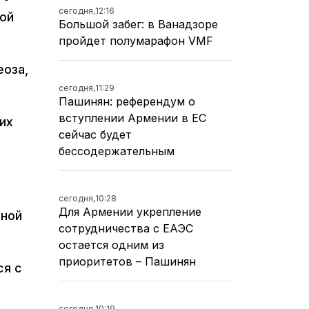
сегодня,
12:16
ной
Большой забег: в Ванадзоре
пройдет полумарафон VMF
еоза,
сегодня,
11:29
Пашинян: референдум о
вступлении Армении в ЕС
их
сейчас будет
бессодержательным
сегодня,
10:28
Для Армении укрепление
чной
сотрудничества с ЕАЭС
остается одним из
приоритетов – Пашинян
ся с
сегодня,
10:19