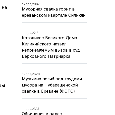
вчера,
23:45
 не
Мусорная свалка горит в
ереванском квартале Силикян
вчера,
22:21
Католикос Великого Дома
Киликийского назвал
неприемлемым вызов в суд
Верховного Патриарха
вчера,
21:28
Мужчина погиб под грудами
мусора на Нубарашенской
цы
свалке в Ереване (ФОТО)
вчера,
21:13
Обвинения в адрес