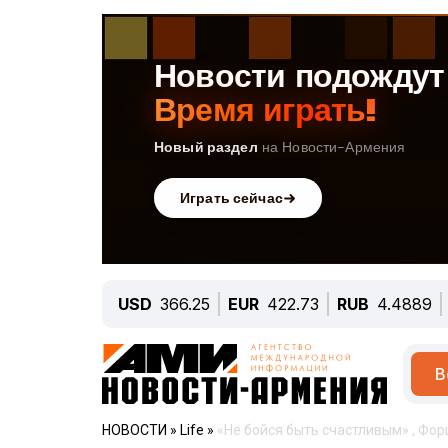
USD
366.25
EUR
422.73
RUB
4.4889
В
НОВОСТИ
»
Life
»
«Не бойся быть счастливым» , Фор