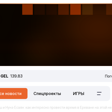
GEL
139.83
Пог
се новости
Спецпроекты
ИГРЫ
ш и Нунэ Есаян: как интересно провести время в Ереване на этой н