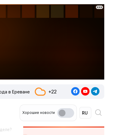
+22
ода в Ереване
Хорошие новости
еделе?