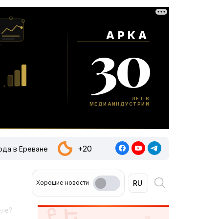
+20
ода в Ереване
Хорошие новости
еле?