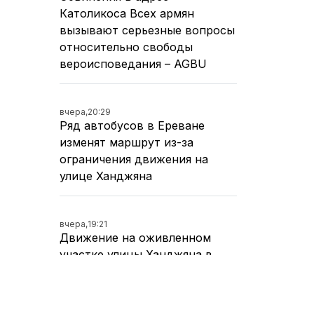
Католикоса Всех армян
вызывают серьезные вопросы
относительно свободы
вероисповедания – AGBU
вчера,
20:29
Ряд автобусов в Ереване
изменят маршрут из-за
ограничения движения на
улице Ханджяна
вчера,
19:21
Движение на оживленном
участке улицы Ханджяна в
Ереване перекроют на два
дня