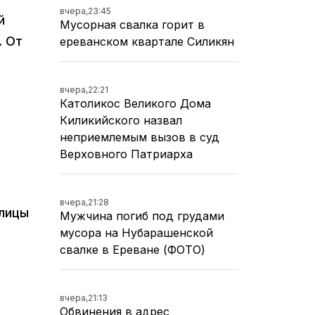
вчера,
23:45
й
Мусорная свалка горит в
. От
ереванском квартале Силикян
вчера,
22:21
Католикос Великого Дома
Киликийского назвал
неприемлемым вызов в суд
Верховного Патриарха
вчера,
21:28
олицы
Мужчина погиб под грудами
мусора на Нубарашенской
свалке в Ереване (ФОТО)
вчера,
21:13
Обвинения в адрес