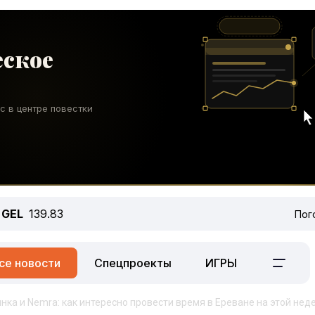
GEL
139.83
Пог
се новости
Спецпроекты
ИГРЫ
ка и Nemra: как интересно провести время в Ереване на этой нед