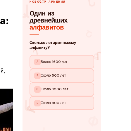
a:
й,