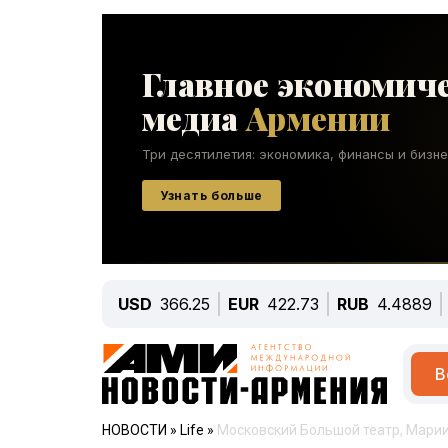
USD
366.25
EUR
422.73
RUB
4.4889
В
НОВОСТИ
»
Life
»
Московский Большой театр, Мариин