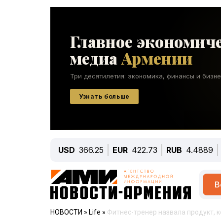
USD
366.25
EUR
422.73
RUB
4.4889
В
НОВОСТИ
»
Life
»
Фитнес-тренер назвала продукт,