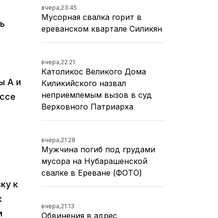
вчера,
23:45
Мусорная свалка горит в
ть
ереванском квартале Силикян
вчера,
22:21
Католикос Великого Дома
ы A и
Киликийского назвал
неприемлемым вызов в суд
ессе
Верховного Патриарха
вчера,
21:28
Мужчина погиб под грудами
мусора на Нубарашенской
свалке в Ереване (ФОТО)
ку к
к
вчера,
21:13
м
Обвинения в адрес