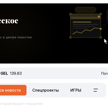
GEL
139.83
Пог
се новости
Спецпроекты
ИГРЫ
 который мешает похудению