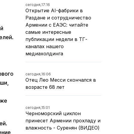
сегодня,
17:16
Открытие AI-фабрики в
Раздане и сотрудничество
Армении с ЕАЭС: читайте
ый
самые интересные
елей.
публикации недели в ТГ-
каналах нашего
,
медиахолдинга
рвого
сегодня,
16:06
Отец Лео Месси скончался в
ши,
возрасте 68 лет
кже
сегодня,
15:01
Черноморский циклон
принесет Армении прохладу и
ей.
влажность - Суренян (ВИДЕО)
ение