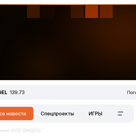
GEL
139.73
Пог
се новости
Спецпроекты
ИГРЫ
ения-2025" (ВИДЕО)