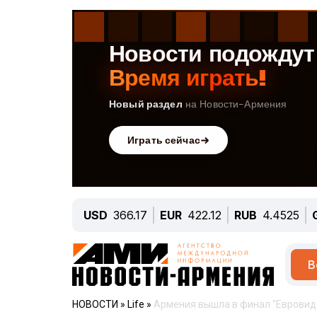
USD
366.17
EUR
422.12
RUB
4.4525
В
НОВОСТИ
»
Life
»
Армения вышла в финал "Евровид