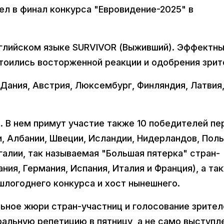
ел в финал конкурса "Евровидение-2025" в
нглийском языке SURVIVOR (Выживший). Эффектн
оились восторженной реакции и одобрения зрит
 Дания, Австрия, Люксембург, Финляндия, Латвия
. В нем примут участие также 10 победителей пе
, Албании, Швеции, Исландии, Нидерландов, Поль
галии, так называемая "Большая пятерка" стран-
ния, Германия, Испания, Италия и Франция), а та
логоднего конкурса и хост нынешнего.
ное жюри стран-участниц и голосование зрител
альную репетицию в пятницу, а не само выступл