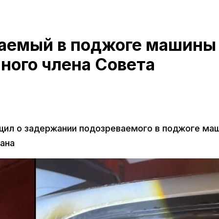
аемый в поджоге машины
ного члена Совета
ил о задержании подозреваемого в поджоге ма
вана