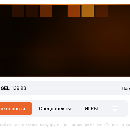
GEL
139.83
Пог
се новости
Спецпроекты
ИГРЫ
ый в поджоге машины супруги оппозиционного члена Совета ста