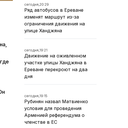
сегодня,
20:29
Ряд автобусов в Ереване
изменят маршрут из-за
ограничения движения на
улице Ханджяна
на,
сегодня,
19:21
Движение на оживленном
 где
участке улицы Ханджяна в
Ереване перекроют на два
дня
Он
сегодня,
19:15
Рубинян назвал Матвиенко
условия для проведения
Арменией референдума о
членстве в ЕС