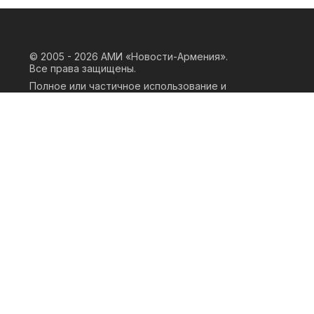
© 2005 - 2026
АМИ «Новости-Армения».
Все права защищены.
Полное или частичное использование и
воспроизведение материалов сайта
возможно только при наличии
письменного согласия правообладателя
«ООО АМИ Новости Армения» и
гиперссылки на сайт АМИ «Новости-
Армения». Ссылка должна быть прямая,
активная, нескриптовая, не закрытая от
индексации и не запрещенная для
следования робота. Мнение авторов
публикаций на сайте может не совпадать
с позицией редакции.
Privacy Policy
Terms of Use
Cookie Policy