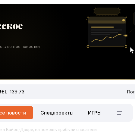
GEL
139.73
Пог
се новости
Спецпроекты
ИГРЫ
е в Вайоц-Дзоре, на помощь прибыли спасатели