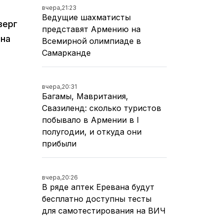
вчера,
21:23
Ведущие шахматисты
верг
представят Армению на
ена
Всемирной олимпиаде в
Самарканде
вчера,
20:31
Багамы, Мавритания,
Свазиленд: сколько туристов
побывало в Армении в I
полугодии, и откуда они
прибыли
вчера,
20:26
В ряде аптек Еревана будут
бесплатно доступны тесты
для самотестирования на ВИЧ