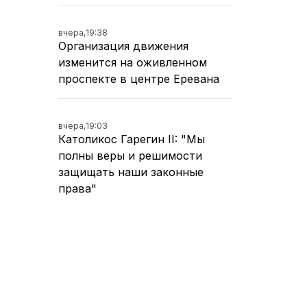
вчера,
19:38
Организация движения
изменится на оживленном
проспекте в центре Еревана
вчера,
19:03
Католикос Гарегин II: "Мы
полны веры и решимости
защищать наши законные
права"
вчера,
18:30
В Масисе установлены
обстоятельства ножевого
ранения 59-летнего мужчины -
Полиция Армении