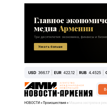
USD
366.17
EUR
422.12
RUB
4.4525
В
НОВОСТИ
»
Происшествия
»
Машина застряла в рек