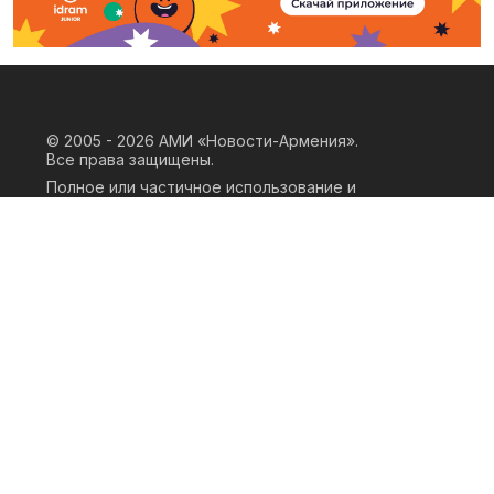
© 2005 - 2026
АМИ «Новости-Армения».
Все права защищены.
Полное или частичное использование и
воспроизведение материалов сайта
возможно только при наличии
письменного согласия правообладателя
«ООО АМИ Новости Армения» и
гиперссылки на сайт АМИ «Новости-
Армения». Ссылка должна быть прямая,
активная, нескриптовая, не закрытая от
индексации и не запрещенная для
следования робота. Мнение авторов
публикаций на сайте может не совпадать
с позицией редакции.
Privacy Policy
Terms of Use
Cookie Policy