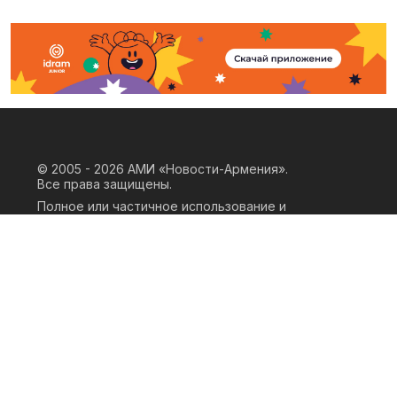
© 2005 - 2026
АМИ «Новости-Армения».
Все права защищены.
Полное или частичное использование и
воспроизведение материалов сайта
возможно только при наличии
письменного согласия правообладателя
«ООО АМИ Новости Армения» и
гиперссылки на сайт АМИ «Новости-
Армения». Ссылка должна быть прямая,
активная, нескриптовая, не закрытая от
индексации и не запрещенная для
следования робота. Мнение авторов
публикаций на сайте может не совпадать
с позицией редакции.
Privacy Policy
Terms of Use
Cookie Policy