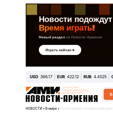
USD
366.17
EUR
422.12
RUB
4.4525
В
НОВОСТИ
»
В мире
»
Путин назвал телефонный раз