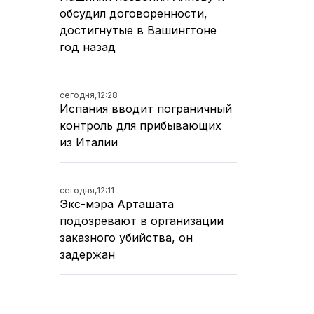
обсудил договоренности,
достигнутые в Вашингтоне
год назад
сегодня,
12:28
Испания вводит пограничный
контроль для прибывающих
из Италии
сегодня,
12:11
Экс-мэра Арташата
подозревают в организации
заказного убийства, он
задержан
сегодня,
11:37