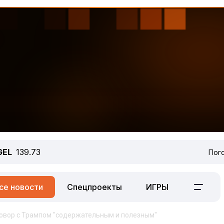
GEL
139.73
Пог
се новости
Спецпроекты
ИГРЫ
говор с Трампом "содержательным и полезным"