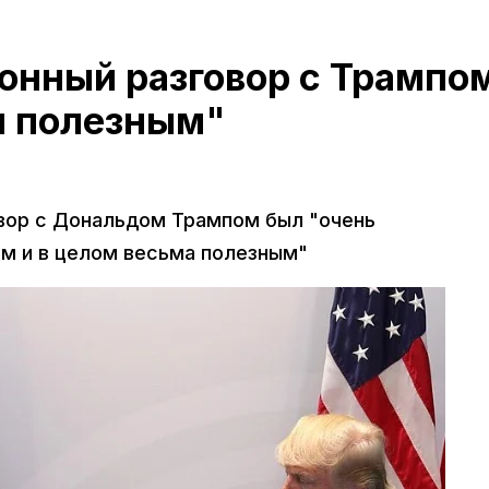
онный разговор с Трампо
и полезным"
овор с Дональдом Трампом был "очень
м и в целом весьма полезным"