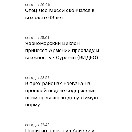
сегодня,
16:06
Отец Лео Месси скончался в
возрасте 68 лет
сегодня,
15:01
Черноморский циклон
принесет Армении прохладу и
влажность - Суренян (ВИДЕО)
сегодня,
13:53
В трех районах Еревана на
прошлой неделе содержание
пыли превышало допустимую
норму
сегодня,
12:48
Пашинян позвонил Алиеву и