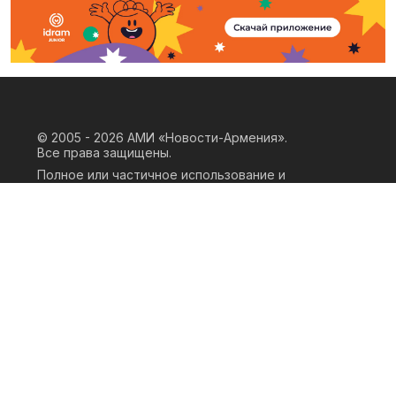
© 2005 - 2026
АМИ «Новости-Армения».
Все права защищены.
Полное или частичное использование и
воспроизведение материалов сайта
возможно только при наличии
письменного согласия правообладателя
«ООО АМИ Новости Армения» и
гиперссылки на сайт АМИ «Новости-
Армения». Ссылка должна быть прямая,
активная, нескриптовая, не закрытая от
индексации и не запрещенная для
следования робота. Мнение авторов
публикаций на сайте может не совпадать
с позицией редакции.
Privacy Policy
Terms of Use
Cookie Policy