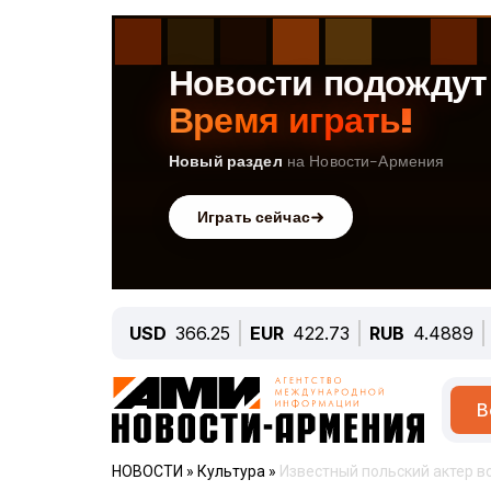
USD
366.25
EUR
422.73
RUB
4.4889
В
НОВОСТИ
»
Культура
»
Известный польский актер в