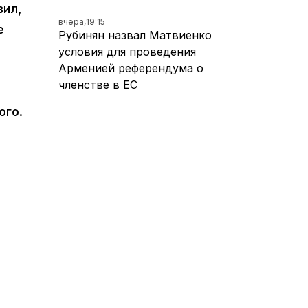
вил,
вчера,
19:15
е
Рубинян назвал Матвиенко
условия для проведения
Арменией референдума о
членстве в ЕС
ого.