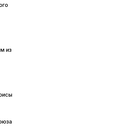
ого
м из
трисы
оюза