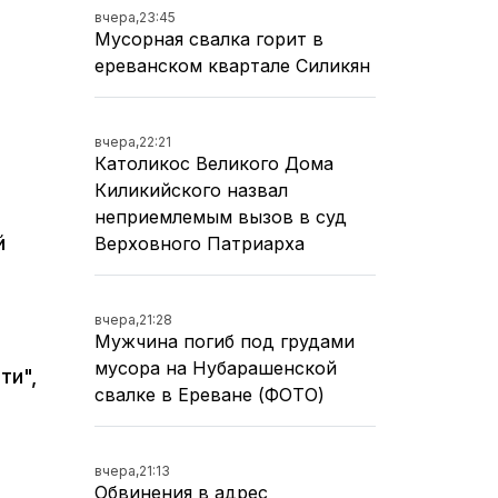
вчера,
23:45
Мусорная свалка горит в
ереванском квартале Силикян
вчера,
22:21
Католикос Великого Дома
Киликийского назвал
неприемлемым вызов в суд
й
Верховного Патриарха
вчера,
21:28
Мужчина погиб под грудами
мусора на Нубарашенской
ти",
свалке в Ереване (ФОТО)
вчера,
21:13
Обвинения в адрес