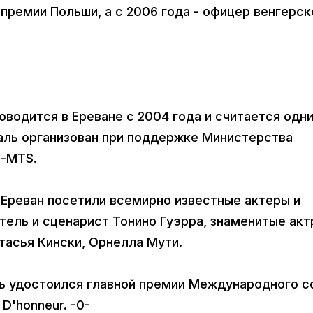
 премии Польши, а с 2006 года - офицер венгерск
водится в Ереване с 2004 года и считается одни
аль организован при поддержке Министерства
l-MTS.
 Ереван посетили всемирно известные актеры и
тель и сценарист Тонино Гуэрра, знаменитые ак
тасья Кински, Орнелла Мути.
ль удостоился главной премии Международного с
 D'honneur. -0-