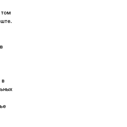
в том
еште.
 в
 в
льных
сье