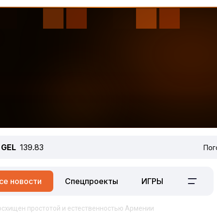
GEL
139.83
Пог
се новости
Спецпроекты
ИГРЫ
осхищен простотой и естественностью Армении