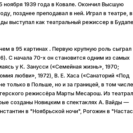
5 ноября 1939 года в Ковале. Окончил Высшую
оду, позднее преподавал в ней. Играл в театре, 
годы выступал как театральный режиссер в Будап
 чем в 95 картинах . Первую крупную роль сыграл
6). С начала 70-х он становится одним из самых
аясь у К. Занусси («Семейная жизнь», 1970;
омия любви», 1972), В. Е. Хаса («Санаторий «Под
е только в Польше, но и за границей, в том числе
енгерского режиссёра Марты Месарош. Из театра
рые созданы Новицким в спектаклях А. Вайды —
онстантин в "Ноябрьской ночи", Рогожин в "Наста