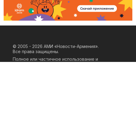
© 2005 - 2026
АМИ «Новости-Армения».
Все права защищены.
Полное или частичное использование и
воспроизведение материалов сайта
возможно только при наличии
письменного согласия правообладателя
«ООО АМИ Новости Армения» и
гиперссылки на сайт АМИ «Новости-
Армения». Ссылка должна быть прямая,
активная, нескриптовая, не закрытая от
индексации и не запрещенная для
следования робота. Мнение авторов
публикаций на сайте может не совпадать
с позицией редакции.
Privacy Policy
Terms of Use
Cookie Policy