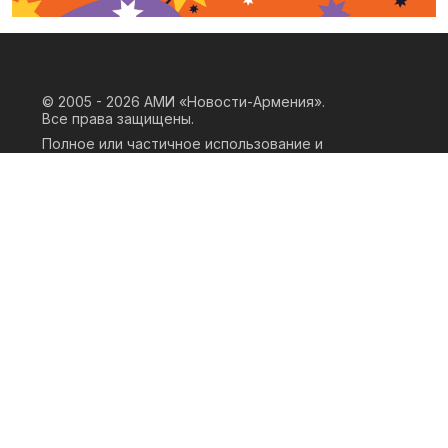
© 2005 - 2026
АМИ «Новости-Армения».
Все права защищены.
Полное или частичное использование и
воспроизведение материалов сайта
возможно только при наличии
письменного согласия правообладателя
«ООО АМИ Новости Армения» и
гиперссылки на сайт АМИ «Новости-
Армения». Ссылка должна быть прямая,
активная, нескриптовая, не закрытая от
индексации и не запрещенная для
следования робота. Мнение авторов
публикаций на сайте может не совпадать
с позицией редакции.
Privacy Policy
Terms of Use
Cookie Policy