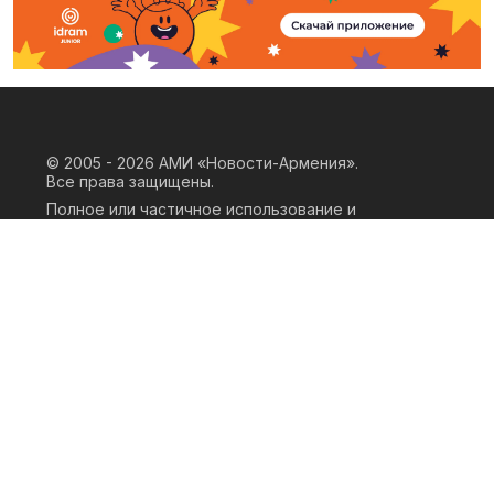
© 2005 - 2026
АМИ «Новости-Армения».
Все права защищены.
Полное или частичное использование и
воспроизведение материалов сайта
возможно только при наличии
письменного согласия правообладателя
«ООО АМИ Новости Армения» и
гиперссылки на сайт АМИ «Новости-
Армения». Ссылка должна быть прямая,
активная, нескриптовая, не закрытая от
индексации и не запрещенная для
следования робота. Мнение авторов
публикаций на сайте может не совпадать
с позицией редакции.
Privacy Policy
Terms of Use
Cookie Policy