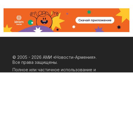
© 2005 - 2026
АМИ «Новости-Армения».
Все права защищены.
Полное или частичное использование и
воспроизведение материалов сайта
возможно только при наличии
письменного согласия правообладателя
«ООО АМИ Новости Армения» и
гиперссылки на сайт АМИ «Новости-
Армения». Ссылка должна быть прямая,
активная, нескриптовая, не закрытая от
индексации и не запрещенная для
следования робота. Мнение авторов
публикаций на сайте может не совпадать
с позицией редакции.
Privacy Policy
Terms of Use
Cookie Policy