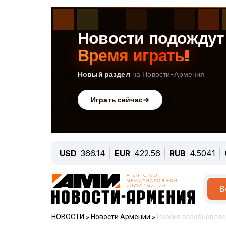
USD
366.14
EUR
422.56
RUB
4.5041
В
НОВОСТИ
»
Новости Армении
»
Россия возобновляе