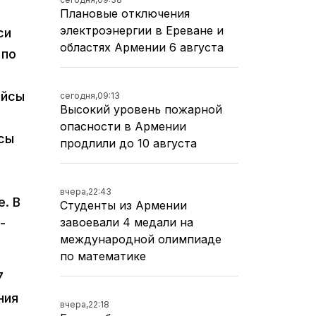
Плановые отключения
электроэнергии в Ереване и
си
областях Армении 6 августа
 по
ейсы
сегодня,
09:13
Высокий уровень пожарной
опасности в Армении
йсы
продлили до 10 августа
вчера,
22:43
. В
Студенты из Армении
завоевали 4 медали на
-
международной олимпиаде
по математике
7
ния
вчера,
22:18