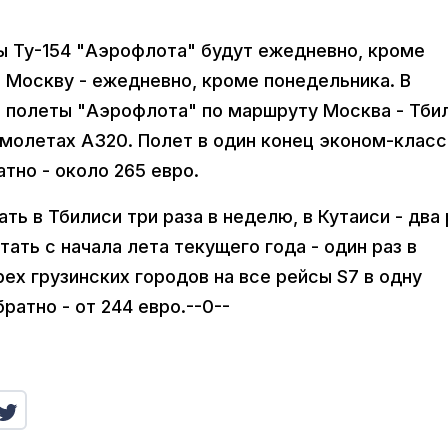
ы Ту-154 "Аэрофлота" будут ежедневно, кроме
в Москву - ежедневно, кроме понедельника. В
я полеты "Аэрофлота" по маршруту Москва - Тби
амолетах А320. Полет в один конец эконом-клас
атно - около 265 евро.
ь в Тбилиси три раза в неделю, в Кутаиси - два 
тать с начала лета текущего года - один раз в
ех грузинских городов на все рейсы S7 в одну
братно - от 244 евро.--0--