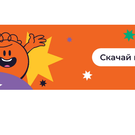
© 2005 - 2026
АМИ «Новости-
Полное или частичное испол
Новости Армении
материалов сайта возможно 
Видео
согласия правообладателя 