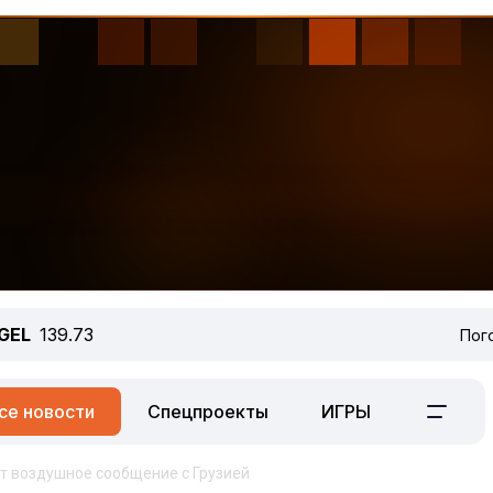
GEL
139.73
Пог
се новости
Спецпроекты
ИГРЫ
т воздушное сообщение с Грузией