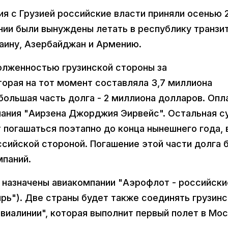
я с Грузией российские власти приняли осенью 
ании были вынуждены летать в республику транзи
раину, Азербайджан и Армению.
олженностью грузинской стороны за
торая на тот момент составляла 3,7 миллиона
большая часть долга - 2 миллиона долларов. Опл
пания "Аирзена Джорджия Эирвейс". Остальная 
т погашаться поэтапно до конца нынешнего года, 
ссийской стороной. Погашение этой части долга 
мпаний.
 назначены авиакомпании "Аэрофлот - российски
бирь"). Две страны будет также соединять грузин
авиалинии", которая выполнит первый полет в Мо