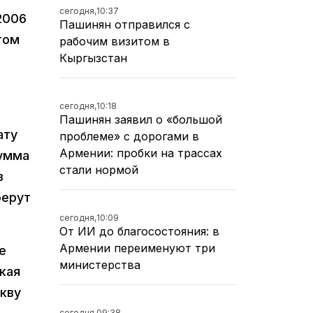
сегодня,
10:37
2006
Пашинян отправился с
том
рабочим визитом в
Кыргызстан
сегодня,
10:18
Пашинян заявил о «большой
ату
проблеме» с дорогами в
Армении: пробки на трассах
сумма
стали нормой
в
берут
сегодня,
10:09
От ИИ до благосостояния: в
Армении переименуют три
е
министерства
ская
скву
сегодня,
09:38