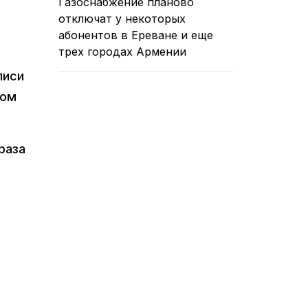
Газоснабжение планово
отключат у некоторых
абонентов в Ереване и еще
трех городах Армении
лиси
сом
раза