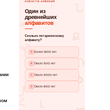
ании
вом