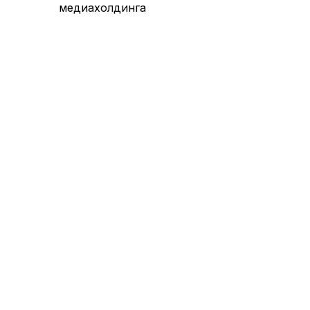
медиахолдинга
вчера,
16:06
Отец Лео Месси скончался в
возрасте 68 лет