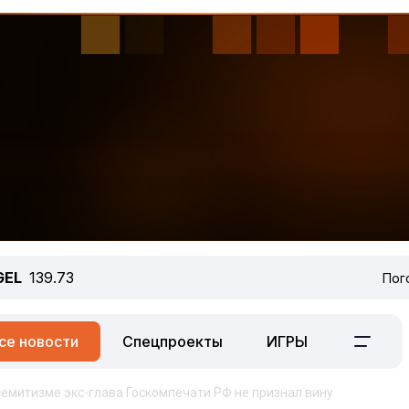
GEL
139.73
Пог
се новости
Спецпроекты
ИГРЫ
емитизме экс-глава Госкомпечати РФ не признал вину