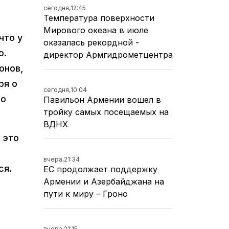
сегодня,
12:45
Температура поверхности
Мирового океана в июле
что у
оказалась рекордной -
о.
директор Армгидрометцентра
онов,
ря о
сегодня,
10:04
но
Павильон Армении вошел в
тройку самых посещаемых на
ВДНХ
 это
вчера,
21:34
ся.
ЕС продолжает поддержку
Армении и Азербайджана на
пути к миру – Гроно
вчера,
21:15