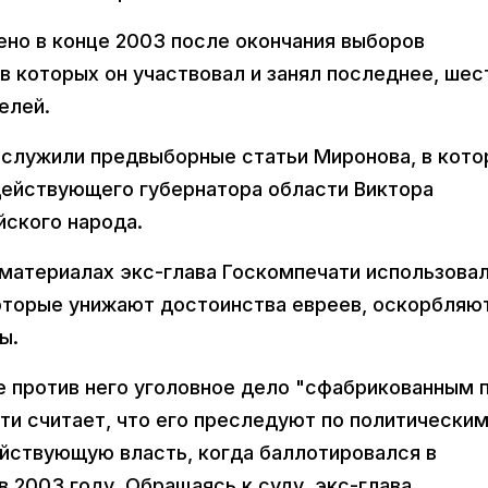
но в конце 2003 после окончания выборов
в которых он участвовал и занял последнее, шес
елей.
служили предвыборные статьи Миронова, в кото
действующего губернатора области Виктора
йского народа.
 материалах экс-глава Госкомпечати использова
оторые унижают достоинства евреев, оскорбляют
ы.
е против него уголовное дело "сфабрикованным 
ати считает, что его преследуют по политически
действующую власть, когда баллотировался в
 2003 году. Обращаясь к суду, экс-глава