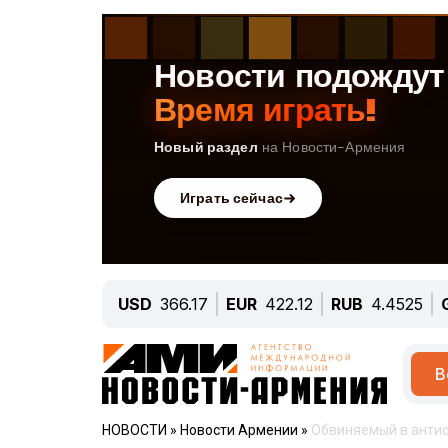
USD
366.17
EUR
422.12
RUB
4.4525
В
НОВОСТИ
»
Новости Армении
»
Обвиняемый в антис