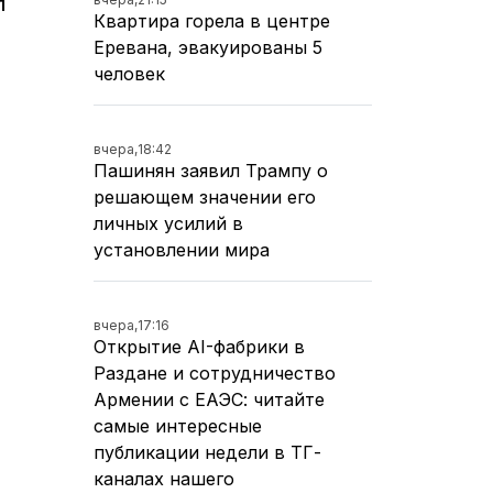
л
Квартира горела в центре
Еревана, эвакуированы 5
человек
вчера,
18:42
Пашинян заявил Трампу о
решающем значении его
личных усилий в
установлении мира
вчера,
17:16
Открытие AI-фабрики в
Раздане и сотрудничество
Армении с ЕАЭС: читайте
самые интересные
публикации недели в ТГ-
каналах нашего