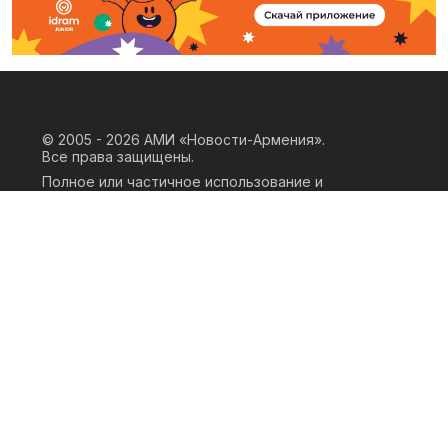
© 2005 - 2026
АМИ «Новости-Армения».
Все права защищены.
Полное или частичное использование и
воспроизведение материалов сайта
возможно только при наличии
письменного согласия правообладателя
«ООО АМИ Новости Армения» и
гиперссылки на сайт АМИ «Новости-
Армения». Ссылка должна быть прямая,
активная, нескриптовая, не закрытая от
индексации и не запрещенная для
следования робота. Мнение авторов
публикаций на сайте может не совпадать
с позицией редакции.
Privacy Policy
Terms of Use
Cookie Policy