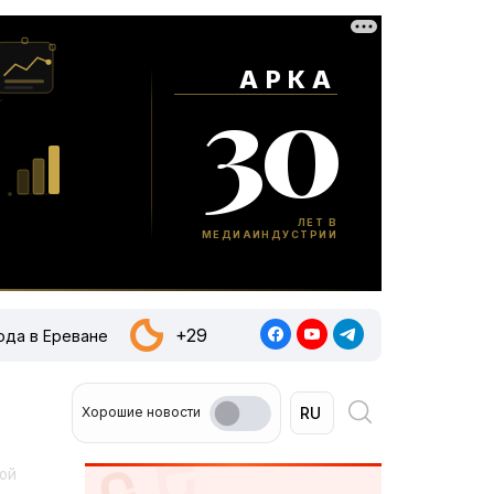
+29
ода в Ереване
Хорошие новости
кой