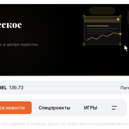
GEL
139.73
Пог
се новости
Спецпроекты
ИГРЫ
 объединила уголовные дела о 20 убийствах на националистичес