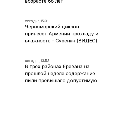
возрасте 68 лет
сегодня,
15:01
Черноморский циклон
принесет Армении прохладу и
влажность - Суренян (ВИДЕО)
сегодня,
13:53
В трех районах Еревана на
прошлой неделе содержание
пыли превышало допустимую
норму
сегодня,
12:48
Пашинян позвонил Алиеву и
обсудил договоренности,
достигнутые в Вашингтоне