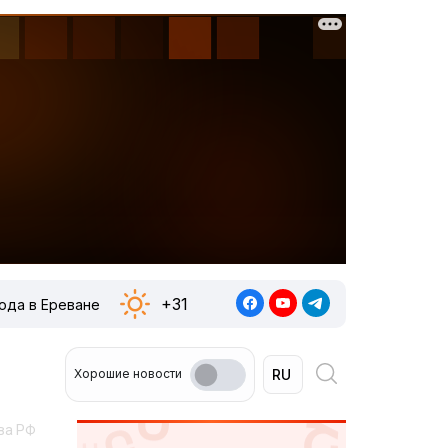
+31
ода в Ереване
Хорошие новости
ва РФ