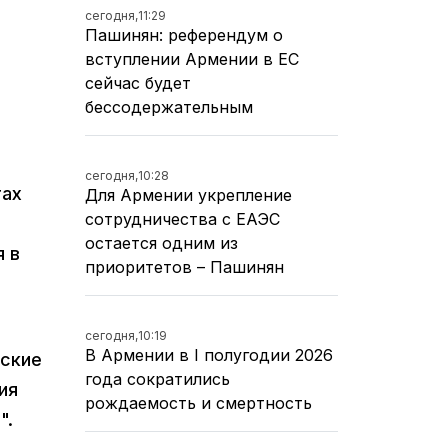
сегодня,
11:29
Пашинян: референдум о
вступлении Армении в ЕС
сейчас будет
бессодержательным
сегодня,
10:28
тах
Для Армении укрепление
сотрудничества с ЕАЭС
остается одним из
я в
приоритетов – Пашинян
сегодня,
10:19
В Армении в I полугодии 2026
вские
года сократились
ия
рождаемость и смертность
".