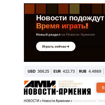
USD
366.25
EUR
422.73
RUB
4.4889
В
НОВОСТИ
»
Новости Армении
»
Авиакомпания "ЭйрЮ