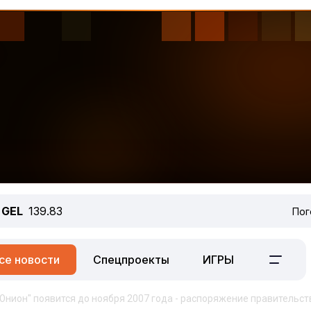
GEL
139.83
Пог
се новости
Спецпроекты
ИГРЫ
нион" появится до ноября 2007 года - распоряжение правительст