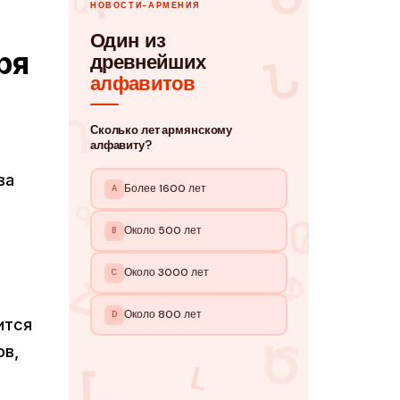
ря
ва
ится
ов,